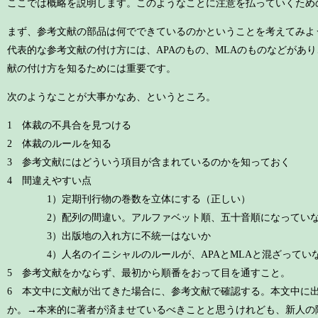
ここでは概略を説明します。このようなことに注意を払っていくため
まず、参考文献の部品は何でできているのかということを考えてみよ
代表的な参考文献の付け方には、APAのもの、MLAのものなどがあ
献の付け方を知るためには重要です。
次のようなことが大事かなあ、というところ。
1 体裁の不具合を見つける
2 体裁のルールを知る
3 参考文献にはどういう項目が含まれているのかを知っておく
4 間違えやすい点
1）定期刊行物の巻数を立体にする（正しい）
2）配列の間違い。アルファベット順、五十音順になってい
3）出版地の入れ方に不統一はないか
4）人名のイニシャルのルールが、APAとMLAと混ざってい
5 参考文献をかならず、最初から順番をおって目を通すこと。
6 本文中に文献が出てきた場合に、参考文献で確認する。本文中に
か。→本来的に著者が済ませているべきことと思うけれども、新人の