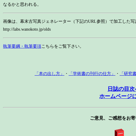
なるかと思われる。
画像は、幕末古写真ジェネレーター（下記のURL参照）で加工した写
http://labs.wanokoto.jp/olds
執筆要綱・執筆要項
こちらをご覧下さい。
「本の出し方」
・
「学術書の刊行の仕方」
・
「研究
日誌の目次
ホームページ
ご意見、ご感想をお寄