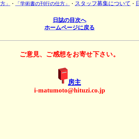
スタッフ募集について
し方」
・
「学術書の刊行の仕方」
・
・
日誌の目次へ
ホームページに戻る
ご意見、ご感想をお寄せ下さい。
房主
i-matumoto@hituzi.co.jp