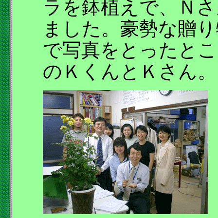
ラを鉢植えで、Ｎさ
ました。豪勢な贈り
で写真をとったとこ
のＫくんとＫさん。