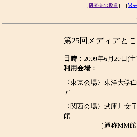
［
研究会の趣旨
］［
過
第25回メディアと
日時：
2009年6月20日(
利用会場：
〈東京会場〉東洋大学
ア
〈関西会場〉武庫川女
館
（通称MM館のMM