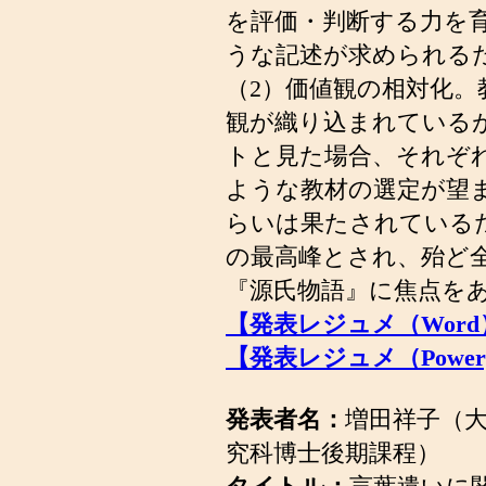
を評価・判断する力を
うな記述が求められる
（2）価値観の相対化
観が織り込まれている
トと見た場合、それぞ
ような教材の選定が望
らいは果たされている
の最高峰とされ、殆ど
『源氏物語』に焦点を
【発表レジュメ（Word
【発表レジュメ（Powerp
発表者名：
増田祥子（
究科博士後期課程）