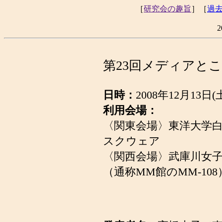
［
研究会の趣旨
］［
過
2
第23回メディアと
日時：
2008年12月13日(
利用会場：
〈関東会場〉東洋大学白
スクウェア
〈関西会場〉武庫川女
（通称MM館のMM-108