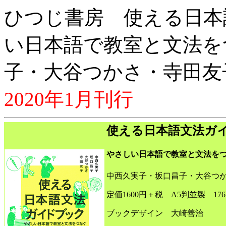
ひつじ書房 使える日本
い日本語で教室と文法を
子・大谷つかさ・寺田友
2020年1月刊行
使える日本語文法ガ
やさしい日本語で教室と文法を
中西久実子・坂口昌子・大谷つ
定価1600円＋税 A5判並製 17
ブックデザイン 大崎善治