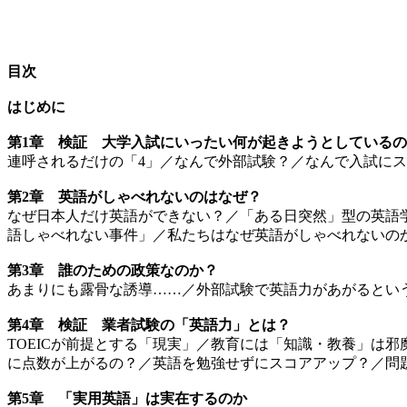
目次
はじめに
第1章 検証 大学入試にいったい何が起きようとしている
連呼されるだけの「4」／なんで外部試験？／なんで入試に
第2章 英語がしゃべれないのはなぜ？
なぜ日本人だけ英語ができない？／「ある日突然」型の英語
語しゃべれない事件」／私たちはなぜ英語がしゃべれないの
第3章 誰のための政策なのか？
あまりにも露骨な誘導……／外部試験で英語力があがるとい
第4章 検証 業者試験の「英語力」とは？
TOEICが前提とする「現実」／教育には「知識・教養」は
に点数が上がるの？／英語を勉強せずにスコアアップ？／問
第5章 「実用英語」は実在するのか