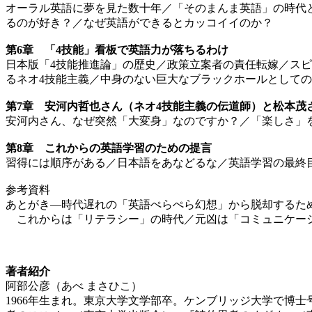
オーラル英語に夢を見た数十年／「そのまんま英語」の時代
るのが好き？／なぜ英語ができるとカッコイイのか？
第6章 「4技能」看板で英語力が落ちるわけ
日本版「4技能推進論」の歴史／政策立案者の責任転嫁／ス
るネオ4技能主義／中身のない巨大なブラックホールとしての
第7章 安河内哲也さん（ネオ4技能主義の伝道師）と松本茂
安河内さん、なぜ突然「大変身」なのですか？／「楽しさ」
第8章 これからの英語学習のための提言
習得には順序がある／日本語をあなどるな／英語学習の最終
参考資料
あとがき—時代遅れの「英語ぺらぺら幻想」から脱却するた
これからは「リテラシー」の時代／元凶は「コミュニケー
著者紹介
阿部公彦（あべ まさひこ）
1966年生まれ。東京大学文学部卒。ケンブリッジ大学で博