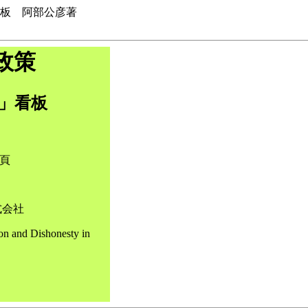
看板 阿部公彦著
政策
」看板
0頁
式会社
on and Dishonesty in