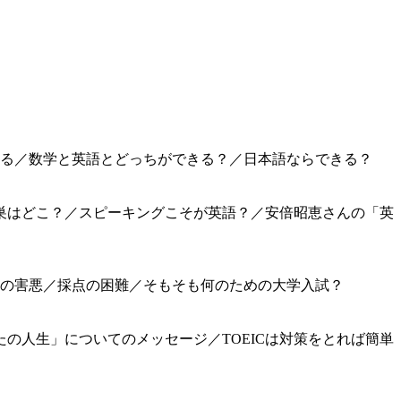
する／数学と英語とどっちができる？／日本語ならできる？
巣はどこ？／スピーキングこそが英語？／安倍昭恵さんの「英
入の害悪／採点の困難／そもそも何のための大学入試？
の人生」についてのメッセージ／TOEICは対策をとれば簡単