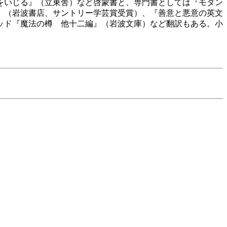
をいじる』（立東舎）など啓蒙書と、専門書としては『モダン
』（岩波書店、サントリー学芸賞受賞）、『善意と悪意の英文
ッド『魔法の樽 他十二編』（岩波文庫）など翻訳もある。小