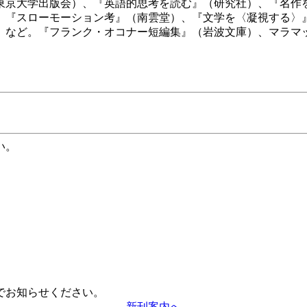
東京大学出版会）、『英語的思考を読む』（研究社）、『名作
、『スローモーション考』（南雲堂）、『文学を〈凝視する〉
）など。『フランク・オコナー短編集』（岩波文庫）、マラマ
い。
。
でお知らせください。
新刊案内へ