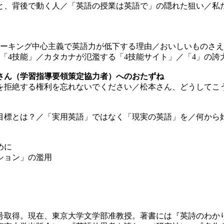
と、背後で動く人／「英語の授業は英語で」の隠れた狙い／私
ピーキング中心主義で英語力が低下する理由／おいしいものさ
「4技能」／カタカナが氾濫する「4技能サイト」／「4」の誇
さん（学習指導要領策定協力者）へのおたずね
を拒絶する権利を忘れないでください／松本さん、どうしてこ
目標とは？／「実用英語」ではなく「現実の英語」を／何から
めに
ション」の濫用
士号取得。現在、東京大学文学部准教授。著書には『英詩のわ