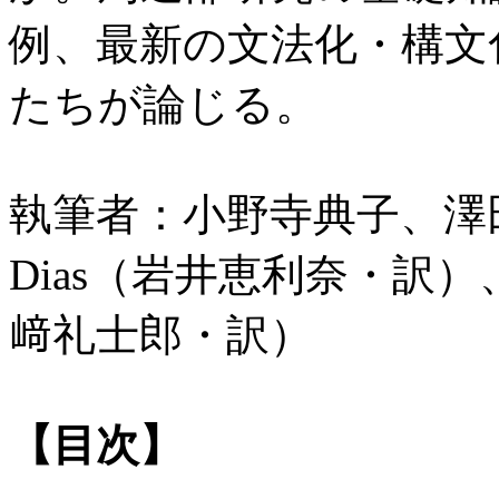
例、最新の文法化・構文
たちが論じる。
執筆者：小野寺典子、澤田淳
Dias（岩井恵利奈・訳）、Eliz
﨑礼士郎・訳）
【目次】