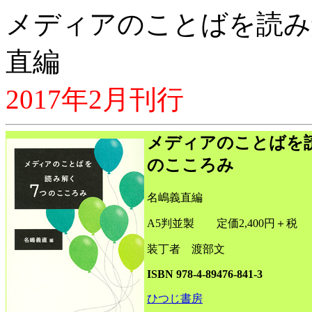
メディアのことばを読み
直編
2017年2月刊行
メディアのことばを
のこころみ
名嶋義直編
A5判並製 定価2,400円＋税
装丁者 渡部文
ISBN 978-4-89476-841-3
ひつじ書房