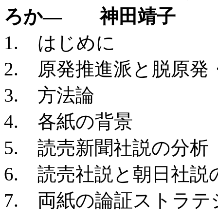
ろか— 神田靖子
1. はじめに
2. 原発推進派と脱原
3. 方法論
4. 各紙の背景
5. 読売新聞社説の分析
6. 読売社説と朝日社説
7. 両紙の論証ストラテ