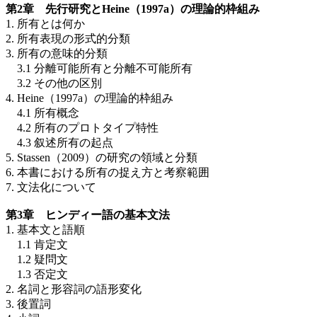
第2章 先行研究とHeine（1997a）の理論的枠組み
1. 所有とは何か
2. 所有表現の形式的分類
3. 所有の意味的分類
3.1 分離可能所有と分離不可能所有
3.2 その他の区別
4. Heine（1997a）の理論的枠組み
4.1 所有概念
4.2 所有のプロトタイプ特性
4.3 叙述所有の起点
5. Stassen（2009）の研究の領域と分類
6. 本書における所有の捉え方と考察範囲
7. 文法化について
第3章 ヒンディー語の基本文法
1. 基本文と語順
1.1 肯定文
1.2 疑問文
1.3 否定文
2. 名詞と形容詞の語形変化
3. 後置詞