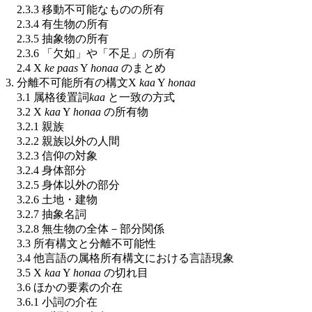
2.3.3 移動不可能なものの所有
2.3.4 有生物の所有
2.3.5 抽象物の所有
2.3.6 「欠如」や「不足」の所有
2.4 X
ke paas
Y
honaa
のまとめ
3. 分離不可能所有の構文X
kaa
Y
honaa
3.1 属格後置詞
kaa
と一致の方式
3.2 X
kaa
Y
honaa
の所有物
3.2.1 親族
3.2.2 親族以外の人間
3.2.3 信仰の対象
3.2.4 身体部分
3.2.5 身体以外の部分
3.2.6 土地・建物
3.2.7 抽象名詞
3.2.8 無生物の全体－部分関係
3.3 所有構文と分離不可能性
3.4 他言語の属格所有構文における言語現象
3.5 X
kaa
Y
honaa
の切れ目
3.6 ほかの要素の介在
3.6.1 小詞の介在