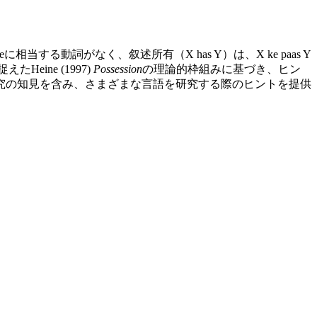
動詞がなく、叙述所有（X has Y）は、X ke paas Y
eine (1997)
Possession
の理論的枠組みに基づき、ヒン
究の知見を含み、さまざまな言語を研究する際のヒントを提供