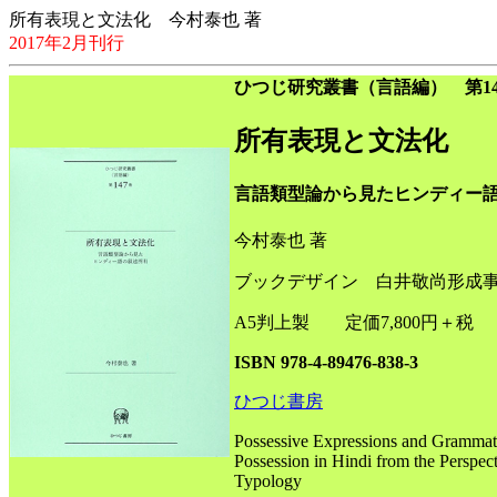
所有表現と文法化 今村泰也 著
2017年2月刊行
ひつじ研究叢書（言語編） 第14
所有表現と文法化
言語類型論から見たヒンディー
今村泰也 著
ブックデザイン 白井敬尚形成
A5判上製 定価7,800円＋税
ISBN 978-4-89476-838-3
ひつじ書房
Possessive Expressions and Grammatic
Possession in Hindi from the Perspect
Typology