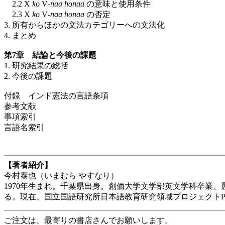
2.2 X
ko
V
-naa
honaa
の意味と使用条件
2.3 X
ko
V
-naa
honaa
の否定
3. 所有からほかの文法カテゴリーへの文法化
4. まとめ
第7章 結論と今後の課題
1. 研究結果の総括
2. 今後の課題
付録 インド憲法の言語条項
参考文献
事項索引
言語名索引
【著者紹介】
今村泰也（いまむら やすなり）
1970年生まれ。千葉県出身。創価大学文学部英文学科卒業
る。現在、国立国語研究所日本語教育研究領域プロジェクトP
ご注文は、最寄りの書店さんでお願いします。