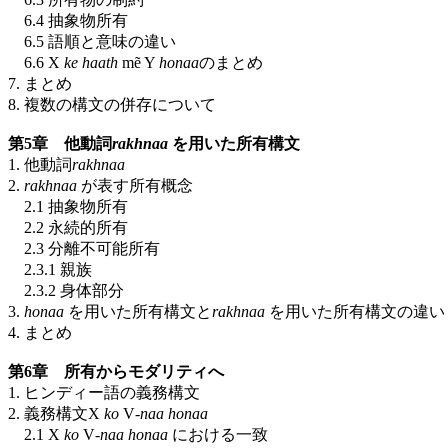
6.4 抽象物所有
6.5 語順と意味の違い
6.6 X
ke haath
mẽ Y
honaa
のまとめ
7. まとめ
8. 複数の構文の併存について
第5章 他動詞
rakhnaa
を用いた所有構文
1. 他動詞
rakhnaa
2.
rakhnaa
が表す所有概念
2.1 抽象物所有
2.2 永続的所有
2.3 分離不可能所有
2.3.1 親族
2.3.2 身体部分
3.
honaa
を用いた所有構文と
rakhnaa
を用いた所有構文の違い
4. まとめ
第6章 所有からモダリティへ
1. ヒンディー語の義務構文
2. 義務構文X
ko
V
-naa
honaa
2.1 X
ko
V
-naa
honaa
における一致