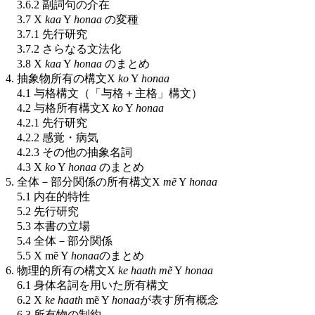
3.6.2 副詞句の介在
3.7 X
kaa
Y
honaa
の変種
3.7.1 先行研究
3.7.2 さらなる文法化
3.8 X
kaa
Y
honaa
のまとめ
4. 抽象物所有の構文X
ko
Y
honaa
4.1 与格構文（「与格＋主格」構文）
4.2 与格所有構文X
ko
Y
honaa
4.2.1 先行研究
4.2.2 感覚・病気
4.2.3 その他の抽象名詞
4.3 X
ko
Y
honaa
のまとめ
5. 全体－部分関係の所有構文X
mẽ
Y
honaa
5.1 内在的特性
5.2 先行研究
5.3 本書の立場
5.4 全体－部分関係
5.5 X mẽ Y
honaa
のまとめ
6. 物理的所有の構文X
ke haath
mẽ
Y
honaa
6.1 身体名詞を用いた所有構文
6.2 X
ke haath
mẽ Y
honaa
が表す所有概念
6.3 所有物の制約