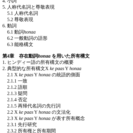
4. 小詞
5. 人称代名詞と尊敬表現
5.1 人称代名詞
5.2 尊敬表現
6. 動詞
6.1 動詞
honaa
6.2 一般動詞の語形
6.3 能格構文
第4章 存在動詞
honaa
を用いた所有構文
1. ヒンディー語の所有構文の概要
2. 典型的な所有構文X
ke paas
Y
honaa
2.1 X
ke paas
Y
honaa
の統語的側面
2.1.1 一致
2.1.2 語順
2.1.3 疑問
2.1.4 否定
2.1.5 再帰代名詞の先行詞
2.2 X
ke paas
Y
honaa
の文法化
2.3 X
ke paas
Y
honaa
が表す所有概念
2.3.1 先行研究
2.3.2 所有権と所有期間