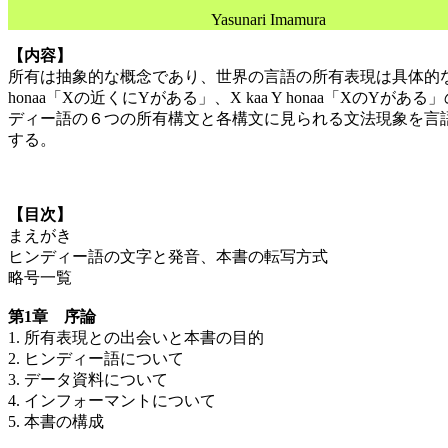
Yasunari Imamura
【内容】
所有は抽象的な概念であり、世界の言語の所有表現は具体的な表現か
honaa「Xの近くにYがある」、X kaa Y honaa「XのYが
ディー語の６つの所有構文と各構文に見られる文法現象を言
する。
【目次】
まえがき
ヒンディー語の文字と発音、本書の転写方式
略号一覧
第1章 序論
1. 所有表現との出会いと本書の目的
2. ヒンディー語について
3. データ資料について
4. インフォーマントについて
5. 本書の構成