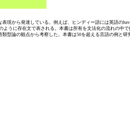
ら発達している。例えば、ヒンディー語には英語のhaveに相当する
ある」のように存在文で表される。本書は所有を文法化の流れの中で捉えたH
語類型論の観点から考察した。本書は50を超える言語の例と研