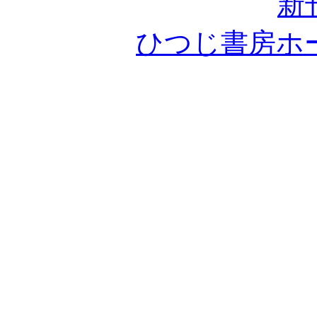
新
ひつじ書房ホ