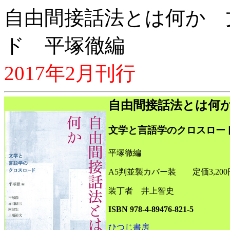
自由間接話法とは何か 
ド 平塚徹編
2017年2月刊行
自由間接話法とは何
文学と言語学のクロスロー
平塚徹編
A5判並製カバー装 定価3,20
装丁者 井上智史
ISBN 978-4-89476-821-5
ひつじ書房