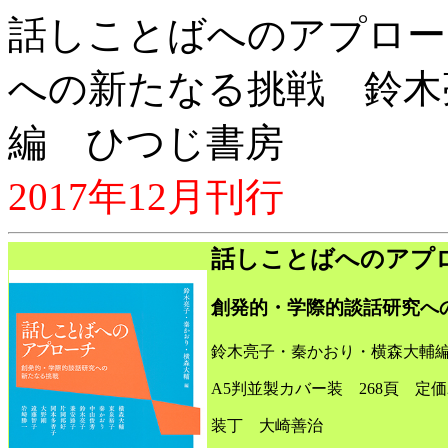
話しことばへのアプロー
への新たなる挑戦 鈴木
編 ひつじ書房
2017年12月刊行
話しことばへのアプ
創発的・学際的談話研究へ
鈴木亮子・秦かおり・横森大輔
A5判並製カバー装 268頁 定価2
装丁 大崎善治