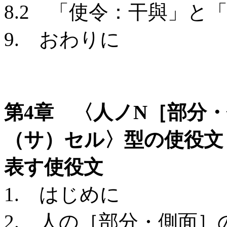
8.2 「使令：干與」と
9. おわりに
第4章 〈人ノN［部分・
（サ）セル〉型の使役文
表す使役文
1. はじめに
2. 人の［部分・側面