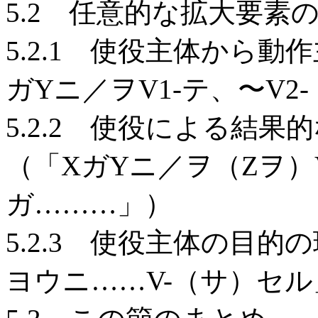
5.2 任意的な拡大要素
5.2.1 使役主体から
ガYニ／ヲV1-テ、〜V2
5.2.2 使役による結
（「XガYニ／ヲ（Zヲ）
ガ………」）
5.2.3 使役主体の目
ヨウニ……V-（サ）セル