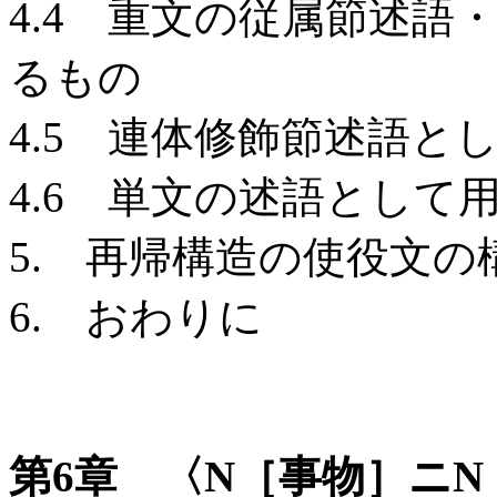
4.4 重文の従属節述
るもの
4.5 連体修飾節述語と
4.6 単文の述語として
5. 再帰構造の使役文
6. おわりに
第6章 〈N［事物］ニN