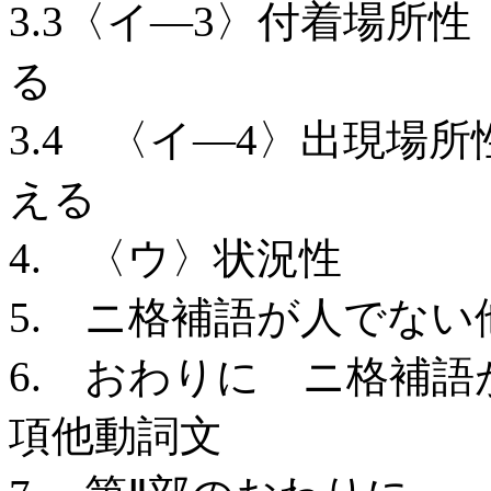
3.3〈イ―3〉付着場所
る
3.4 〈イ―4〉出現場
える
4. 〈ウ〉状況性
5. ニ格補語が人でない
6. おわりに ニ格補
項他動詞文