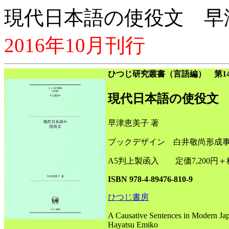
現代日本語の使役文 早
2016年10月刊行
ひつじ研究叢書（言語編） 第14
現代日本語の使役文
早津恵美子 著
ブックデザイン 白井敬尚形成
A5判上製函入 定価7,200円＋
ISBN 978-4-89476-810-9
ひつじ書房
A Causative Sentences in Modern Ja
Hayatsu Emiko