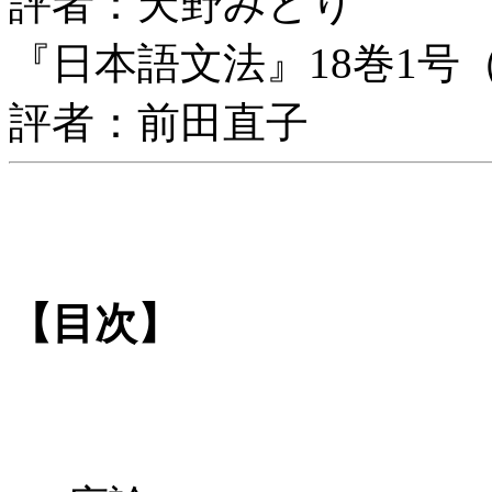
評者：天野みどり
『日本語文法』18巻1号（
評者：前田直子
【目次】