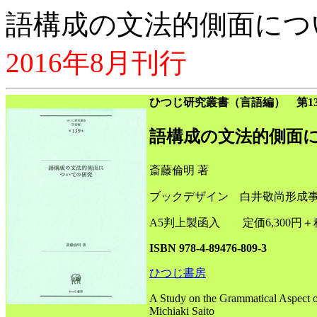
語構成の文法的側面につ
2016年8月刊行
ひつじ研究叢書（言語編） 第13
語構成の文法的側面
斎藤倫明 著
ブックデザイン 白井敬尚形成
A5判上製函入 定価6,300円＋
ISBN 978-4-89476-809-3
ひつじ書房
A Study on the Grammatical Aspect 
Michiaki Saito