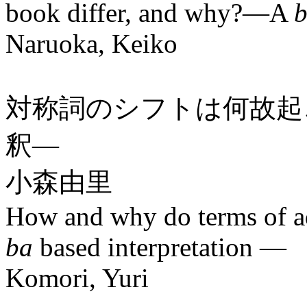
book differ, and why?—A
Naruoka, Keiko
対称詞のシフトは何故起
釈―
小森由里
How and why do terms of a
ba
based interpretation —
Komori, Yuri