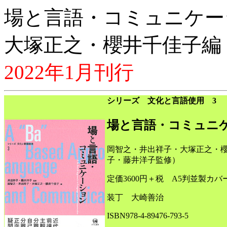
場と言語・コミュニケー
大塚正之・櫻井千佳子編
2022年1月刊行
シリーズ 文化と言語使用 3
場と言語・コミュニ
岡智之・井出祥子・大塚正之・
子・藤井洋子監修）
定価3600円＋税 A5判並製カバー
装丁 大崎善治
ISBN978-4-89476-793-5