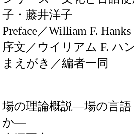
子・藤井洋子
Preface／William F. Hanks
序文／ウイリアム F. 
まえがき／編者一同
場の理論概説―場の言語
か―