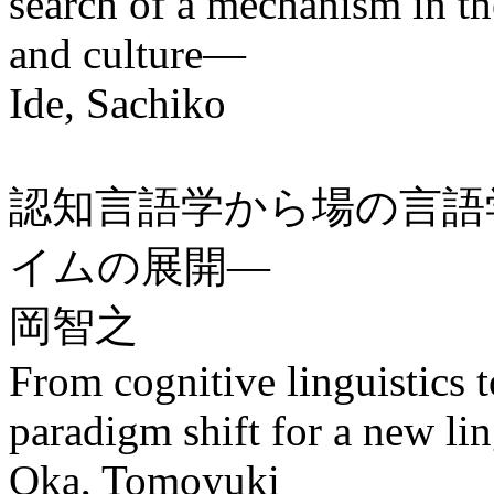
search of a mechanism in th
and culture—
Ide, Sachiko
認知言語学から場の言語
イムの展開―
岡智之
From cognitive linguistics t
paradigm shift for a new li
Oka, Tomoyuki