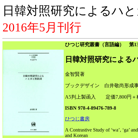
日韓対照研究によるハと
2016年5月刊行
ひつじ研究叢書（言語編） 第13
日韓対照研究による
金智賢著
ブックデザイン 白井敬尚形成
A5判上製函入 定価7,800円＋
ISBN 978-4-89476-789-8
ひつじ書房
A Contrastive Study of ‘wa’, ‘ga’ and
and Korean