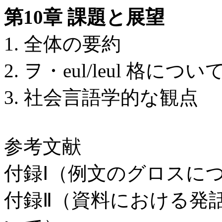
第10章 課題と展望
1. 全体の要約
2. ヲ・eul/leul 格につい
3. 社会言語学的な観点
参考文献
付録Ⅰ（例文のグロスに
付録Ⅱ（資料における発話