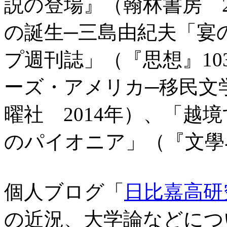
説の登場』（翰林書房 2
の誕生─三島由紀夫「宴
プ週刊誌」（『思想』103
ーズ・アメリカ─移民文
曜社 2014年）、「越
のパイオニア」（『文學界
個人ブログ「
日比嘉高研
の近況、大学論などにつ