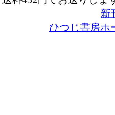
新
ひつじ書房ホ