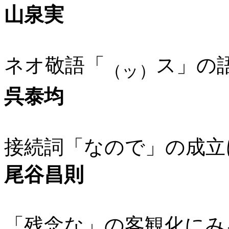
山泉実
ネオ敬語「
ス」の
（ッ）
呉泰均
接続詞「なので」の成立
尾谷昌則
「残念な」の客観化にみ