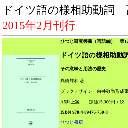
ドイツ語の様相助動詞 
2015年2月刊行
ひつじ研究叢書（言語編） 第12
ドイツ語の様相助動
その意味と用法の歴史
髙橋輝和 著
ブックデザイン 白井敬尚形成
A5判上製 定価15,000円＋税
ISBN 978-4-89476-750-8
ひつじ書房