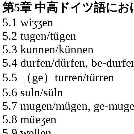
第5章 中高ドイツ語に
5.1 wiӡӡen
5.2 tugen/tügen
5.3 kunnen/künnen
5.4 durfen/dürfen, be-durfe
5.5 （ge）turren/türren
5.6 suln/süln
5.7 mugen/mügen, ge-mug
5.8 müeӡen
5.9 wellen