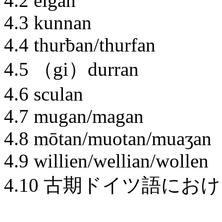
4.2 eigan
4.3 kunnan
4.4 thurƀan/thurfan
4.5 （gi）durran
4.6 sculan
4.7 mugan/magan
4.8 mōtan/muotan/muaӡan
4.9 willien/wellian/wollen
4.10 古期ドイツ語に