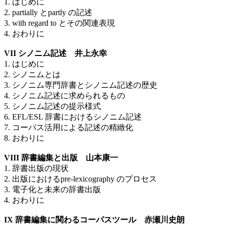
1. はじめに
2. partially とpartly の記述
3. with regard to とその関連表現
4. おわりに
VII シノニム記述 井上永幸
1. はじめに
2. シノニムとは
3. シノニム専門辞書とシノニム記述の歴史
4. シノニム記述に求められるもの
5. シノニム記述の提示様式
6. EFL/ESL 辞書におけるシノニム記述
7. コーパス活用による記述の精緻化
8. おわりに
VIII 辞書編集と出版 山本康一
1. 辞書出版の現状
2. 出版におけるpre-lexicography のプロセス
3. 電子化と未来の辞書出版
4. おわりに
IX 辞書編集に関わるコーパスツール 赤瀬川史朗