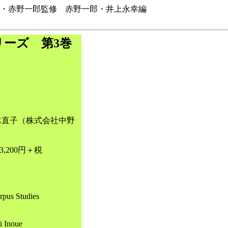
広・赤野一郎監修 赤野一郎・井上永幸編
ーズ 第3巻
木直子（株式会社中野
,200円＋税
rpus Studies
i Inoue