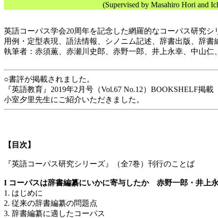
(Supervised by Masahiro Hori and Ic
英語コーパス学会20周年を記念した網羅的なコーパス研究シ
用例・定型表現、語法情報、シノニム記述、辞書出版、辞書
執筆者：赤須薫、赤瀬川史郎、赤野一郎、井上永幸、中山仁
○書評が掲載されました。
『英語教育』2019年2月号（Vol.67 No.12）BOOKSHELF掲載
小室夕里先生にご紹介いただきました。
【目次】
『英語コーパス研究シリーズ』（全7巻）刊行のことば
I コーパスは辞書編纂にいかに寄与したか 赤野一郎・井上
1. はじめに
2. 従来の辞書編纂の問題点
3. 辞書編纂に適したコーパス