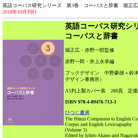
英語コーパス研究シリーズ 第3巻 コーパスと辞書 堀正
2018年10月刊行
英語コーパス研究シリ
コーパスと辞書
堀正広・赤野一郎監修
赤野一郎・井上永幸編
ブックデザイン 中野豪雄＋鈴
デザイン事務所）
A5判上製カバー装 288頁 定価3
ISBN 978-4-89476-713-3
ひつじ書房
The Hituzi Companion to English Co
Corpus and English Lexicography
(Volume 3)
Edited by Ichiro Akano and Nagayuk