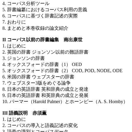
4. コーパス分析ツール
5. 辞書編纂におけるコーパス利用の意義
6. コーパスに基づく辞書記述の実際
7. おわりに
8. まとめと本巻収録の論文紹介
II コーパス以前の辞書編集 南出康世
1. はじめに
2. 英国の辞書 ジョンソン以前の難語辞書
3. ジョンソンの辞書
4. オックスフォードの辞書（1） OED
5. オックスフォードの辞書（2） COD, POD, NODE, ODE
6. 米国の辞書 ウェブスターの辞書
7. ウェブスター3版をめぐる論争
8. 日本の英語辞書 英和辞典の成立と発達
9. 日本の英語辞書 和英辞典の成立と発展
10. パーマー（Harold Palmer）とホーンビー（A. S. Hornby）
III 語義説明 赤須薫
1. はじめに
2. コーパスの導入と語義記述の変化
3. 語義の識別とコーパスデータ