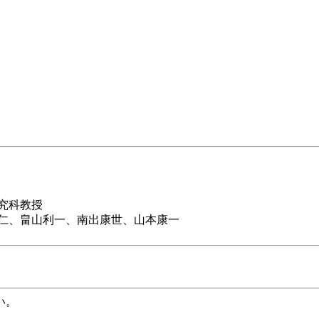
究科教授
仁、畠山利一、南出康世、山本康一
い。