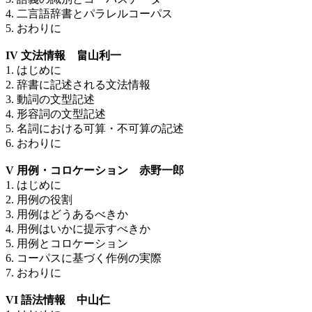
4. 二言語辞書とパラレルコーパス
5. おわりに
IV 文法情報 畠山利一
1. はじめに
2. 辞書に記述される文法情報
3. 動詞の文型記述
4. 形容詞の文型記述
5. 名詞における可算・不可算の記述
6. おわりに
V 用例・コロケーション 赤野一郎
1. はじめに
2. 用例の役割
3. 用例はどうあるべきか
4. 用例はいかに提示すべきか
5. 用例とコロケーション
6. コーパスに基づく作例の実際
7. おわりに
VI 語法情報 中山仁