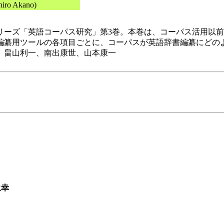
hiro Akano)
リーズ「英語コーパス研究」第3巻。本巻は、コーパス活用以
編纂用ツールの各項目ごとに、コーパスが英語辞書編纂にどの
、畠山利一、南出康世、山本康一
永幸