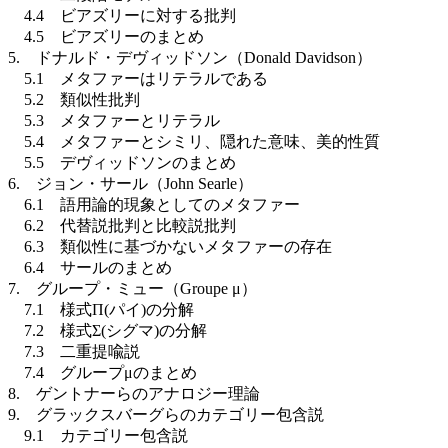
4.4 ビアズリーに対する批判
4.5 ビアズリーのまとめ
5. ドナルド・デヴィッドソン（Donald Davidson）
5.1 メタファーはリテラルである
5.2 類似性批判
5.3 メタファーとリテラル
5.4 メタファーとシミリ、隠れた意味、美的性質
5.5 デヴィッドソンのまとめ
6. ジョン・サール（John Searle）
6.1 語用論的現象としてのメタファー
6.2 代替説批判と比較説批判
6.3 類似性に基づかないメタファーの存在
6.4 サールのまとめ
7. グループ・ミュー（Groupe μ）
7.1 様式Π(パイ)の分解
7.2 様式Σ(シグマ)の分解
7.3 二重提喩説
7.4 グループμのまとめ
8. ゲントナーらのアナロジー理論
9. グラックスバーグらのカテゴリー包含説
9.1 カテゴリー包含説