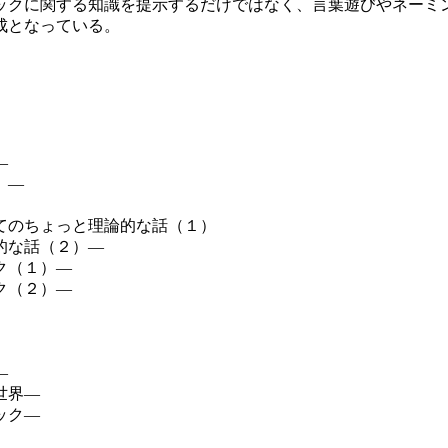
ックに関する知識を提示するだけではなく、言葉遊びやネーミ
成となっている。
―
）―
てのちょっと理論的な話（１）
的な話（２）―
ク（１）―
ク（２）―
―
世界―
ック―