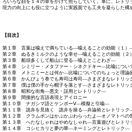
ろいろな顔を１４の章をかけて照らしていく。単に、レトリ
現力の向上にも役に立つように実践面でも工夫を凝らした構
【目次】
第１章 言葉は喩えで満ちている―喩えることの効能（１）
第２章 ぬるきミルクのような幸せ―喩えることの効能（２
第３章 船頭多くして船山に登る―喩えとことわざ―
第４章 シミリー・メタファー・シネクドキー―比喩につい
第５章 メトニミーとは何か―比喩についてのちょっと理論
第６章 かんぴょう巻でも寿司は寿司―さまざまなレトリッ
第７章 僕は僕の手から帽子を落とす―さまざまなレトリッ
第８章 昭和な街角―悪文・誤用とレトリック―
第９章 間接的な言語表現とアイロニー
第１０章 ナガシマ語とケンポーⅤ―模擬と引喩―
第１１章 詭弁を見抜く 詭弁を操る―弁論術とレトリック
第１２章 クラムボンはかぷかぷわらったよ―オノマトペの
第１３章 へたなしゃれはやめなしゃれ―言葉遊びとレトリ
第１４章 コシヒカリと夢の華―ネーミングとレトリック―