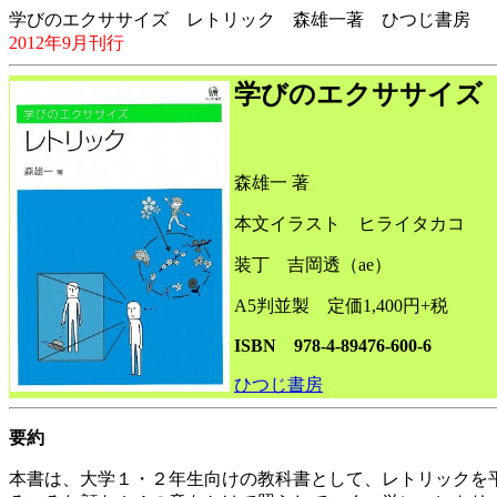
学びのエクササイズ レトリック 森雄一著 ひつじ書房
2012年9月刊行
学びのエクササイズ
森雄一 著
本文イラスト ヒライタカコ
装丁 吉岡透（ae）
A5判並製 定価1,400円+税
ISBN 978-4-89476-600-6
ひつじ書房
要約
本書は、大学１・２年生向けの教科書として、レトリックを