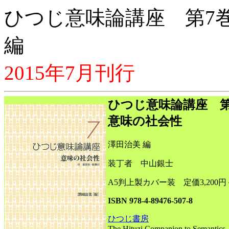
ひつじ意味論講座 第7
編
2015年7月刊行
ひつじ意味論講座 第
意味の社会性
澤田治美 編
装丁者 中山銀士
A5判上製カバー装 定価3,200
ISBN 978-4-89476-507-8
ひつじ書房
The Hituzi Companion to Semantics