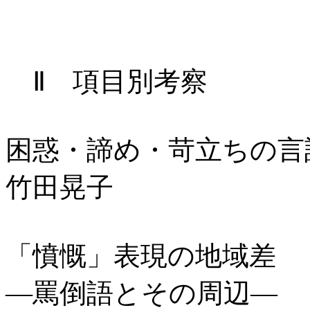
Ⅱ 項目別考察
困惑・諦め・苛立ちの言
竹田晃子
「憤慨」表現の地域差
―罵倒語とその周辺―