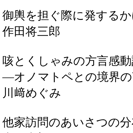
御輿を担ぐ際に発するか
作田将三郎
咳とくしゃみの方言感動
―オノマトペとの境界の
川﨑めぐみ
他家訪問のあいさつの分