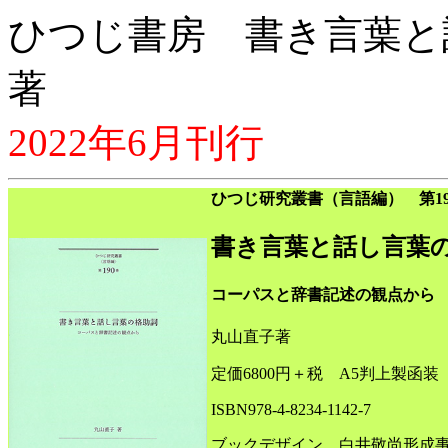
ひつじ書房 書き言葉と
著
2022年6月刊行
ひつじ研究叢書（言語編） 第19
書き言葉と話し言葉
コーパスと辞書記述の観点から
丸山直子著
定価6800円＋税 A5判上製函装 
ISBN978-4-8234-1142-7
ブックデザイン 白井敬尚形成