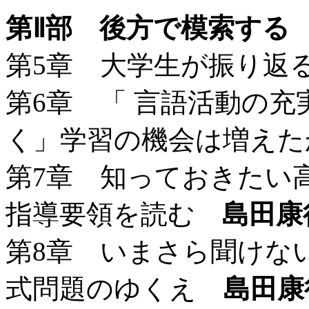
第Ⅱ部 後方で模索する
第5章 大学生が振り
第6章 「 言語活動の
く」学習の機会は増え
第7章 知っておきたい
指導要領を読む
島田康
第8章 いまさら聞けな
式問題のゆくえ
島田康